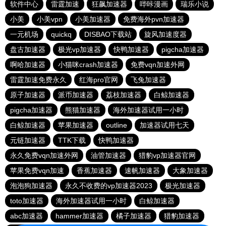
软件中心
雷霆加速
狂飙加速器
哔咔漫画
瑞乐小说
小美
小美vpn
小美加速器
免费海外pvn加速器
一元机场
quickq
DISBAO下载站
旋风加速度器
盘古加速器
极光vp加速器
快鸭加速器
pigcha加速器
啊哈加速器
小猫咪crash加速器
免费vqn加速外网
雷霆加速免费永久
红海pro官网
飞兔加速器
原子加速器
派币加速器
荔枝加速器
白鲸加速器
pigcha加速器
熊猫加速器
海外加速器试用一小时
白鲸加速器
苹果加速器
outline
加速器试用七天
元链加速器
TTK下载
快鸭加速器
永久免费vqn加速外网
油管加速器
猎豹vp加速器官网
苹果免费vqn加速
香蕉加速器
速帆加速器
大象加速器
泡泡狗加速器
永久不收费的vp加速器2023
极光加速器
toto加速器
海外加速器试用一小时
白鲸加速器
abc加速器
hammer加速器
橘子加速器
猎豹加速器