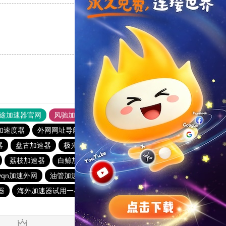
支持
[0]
反对
[0]
途加速器官网
风驰加速器
旋风加速器
加速度器
外网网址导航
软件中心
雷霆加速
狂飙加速器
器
盘古加速器
极光vp加速器
快鸭加速器
pigcha加速器
荔枝加速器
白鲸加速器
pigcha加速器
熊猫加速器
vqn加速外网
油管加速器
猎豹vp加速器官网
器
海外加速器试用一小时
白鲸加速器
abc加速器