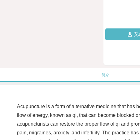
安
简介
Acupuncture is a form of alternative medicine that has b
flow of energy, known as qi, that can become blocked or d
acupuncturists can restore the proper flow of qi and pro
pain, migraines, anxiety, and infertility. The practice 