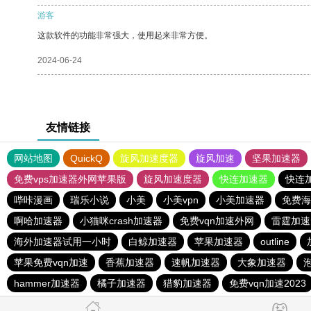
游客
这款软件的功能非常强大，使用起来非常方便。
2024-06-24
友情链接
网站地图
QuickQ
旋风加速度器
旋风加速
坚果加速器
免费vps加速器外网苹果版
旋风加速度器
快连加速器
快连
哔咔漫画
瑞乐小说
小美
小美vpn
小美加速器
免费海
啊哈加速器
小猫咪crash加速器
免费vqn加速外网
雷霆加速
海外加速器试用一小时
白鲸加速器
苹果加速器
outline
苹果免费vqn加速
香蕉加速器
速帆加速器
大象加速器
hammer加速器
橘子加速器
猎豹加速器
免费vqn加速2023