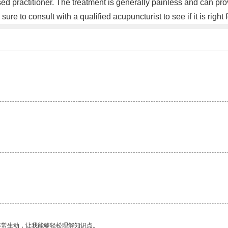
 practitioner. The treatment is generally painless and can provi
ure to consult with a qualified acupuncturist to see if it is right
非常生动，让我能够轻松理解知识点。