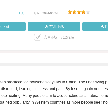
工具
|
时间：2024-06-24
|
卓下载
苹果下载
安卓市场，安全绿色
een practiced for thousands of years in China. The underlying pr
isrupted, leading to illness and pain. By inserting thin needles 
mote healing. Many people turn to acupuncture as a natural remed
has gained popularity in Western countries as more people seek ho