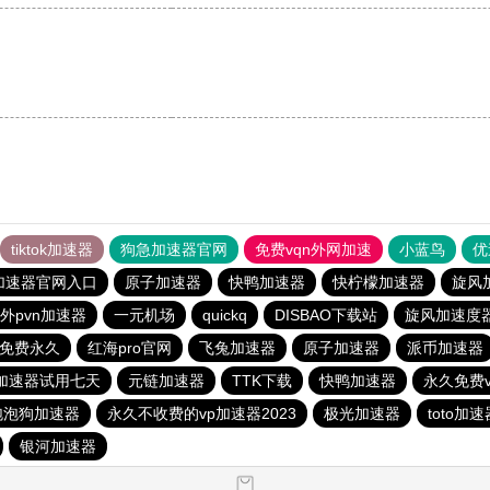
tiktok加速器
狗急加速器官网
免费vqn外网加速
小蓝鸟
优
加速器官网入口
原子加速器
快鸭加速器
快柠檬加速器
旋风
外pvn加速器
一元机场
quickq
DISBAO下载站
旋风加速度
免费永久
红海pro官网
飞兔加速器
原子加速器
派币加速器
加速器试用七天
元链加速器
TTK下载
快鸭加速器
永久免费
泡泡狗加速器
永久不收费的vp加速器2023
极光加速器
toto加速
银河加速器