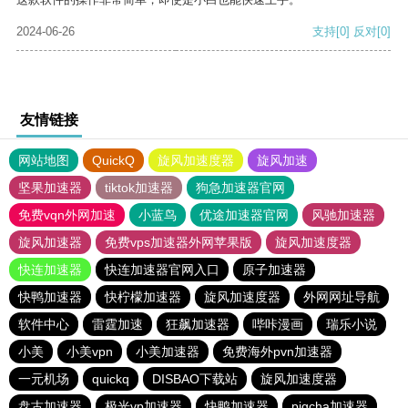
2024-06-26
支持
[0]
反对
[0]
友情链接
网站地图
QuickQ
旋风加速度器
旋风加速
坚果加速器
tiktok加速器
狗急加速器官网
免费vqn外网加速
小蓝鸟
优途加速器官网
风驰加速器
旋风加速器
免费vps加速器外网苹果版
旋风加速度器
快连加速器
快连加速器官网入口
原子加速器
快鸭加速器
快柠檬加速器
旋风加速度器
外网网址导航
软件中心
雷霆加速
狂飙加速器
哔咔漫画
瑞乐小说
小美
小美vpn
小美加速器
免费海外pvn加速器
一元机场
quickq
DISBAO下载站
旋风加速度器
盘古加速器
极光vp加速器
快鸭加速器
pigcha加速器