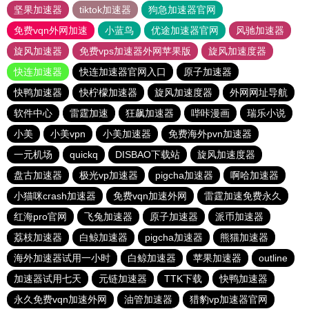
坚果加速器
tiktok加速器
狗急加速器官网
免费vqn外网加速
小蓝鸟
优途加速器官网
风驰加速器
旋风加速器
免费vps加速器外网苹果版
旋风加速度器
快连加速器
快连加速器官网入口
原子加速器
快鸭加速器
快柠檬加速器
旋风加速度器
外网网址导航
软件中心
雷霆加速
狂飙加速器
哔咔漫画
瑞乐小说
小美
小美vpn
小美加速器
免费海外pvn加速器
一元机场
quickq
DISBAO下载站
旋风加速度器
盘古加速器
极光vp加速器
pigcha加速器
啊哈加速器
小猫咪crash加速器
免费vqn加速外网
雷霆加速免费永久
红海pro官网
飞兔加速器
原子加速器
派币加速器
荔枝加速器
白鲸加速器
pigcha加速器
熊猫加速器
海外加速器试用一小时
白鲸加速器
苹果加速器
outline
加速器试用七天
元链加速器
TTK下载
快鸭加速器
永久免费vqn加速外网
油管加速器
猎豹vp加速器官网