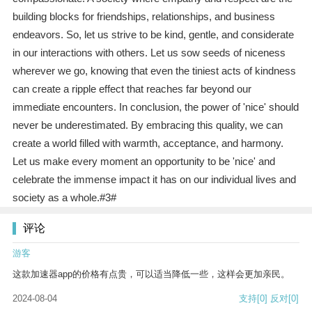
building blocks for friendships, relationships, and business
endeavors. So, let us strive to be kind, gentle, and considerate
in our interactions with others. Let us sow seeds of niceness
wherever we go, knowing that even the tiniest acts of kindness
can create a ripple effect that reaches far beyond our
immediate encounters. In conclusion, the power of 'nice' should
never be underestimated. By embracing this quality, we can
create a world filled with warmth, acceptance, and harmony.
Let us make every moment an opportunity to be 'nice' and
celebrate the immense impact it has on our individual lives and
society as a whole.#3#
评论
游客
这款加速器app的价格有点贵，可以适当降低一些，这样会更加亲民。
2024-08-04
支持
[0]
反对
[0]