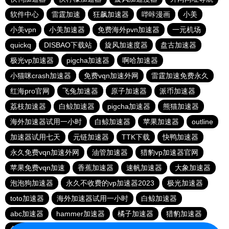
软件中心
雷霆加速
狂飙加速器
哔咔漫画
小美
小美vpn
小美加速器
免费海外pvn加速器
一元机场
quickq
DISBAO下载站
旋风加速度器
盘古加速器
极光vp加速器
pigcha加速器
啊哈加速器
小猫咪crash加速器
免费vqn加速外网
雷霆加速免费永久
红海pro官网
飞兔加速器
原子加速器
派币加速器
荔枝加速器
白鲸加速器
pigcha加速器
熊猫加速器
海外加速器试用一小时
白鲸加速器
苹果加速器
outline
加速器试用七天
元链加速器
TTK下载
快鸭加速器
永久免费vqn加速外网
油管加速器
猎豹vp加速器官网
苹果免费vqn加速
香蕉加速器
速帆加速器
大象加速器
泡泡狗加速器
永久不收费的vp加速器2023
极光加速器
toto加速器
海外加速器试用一小时
白鲸加速器
abc加速器
hammer加速器
橘子加速器
猎豹加速器