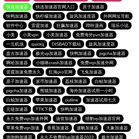
快连加速器
快连加速器官网入口
原子加速器
快鸭加速器
快柠檬加速器
旋风加速度器
外网网址导航
软件中心
雷霆加速
狂飙加速器
哔咔漫画
瑞乐小说
小美
小美vpn
小美加速器
免费海外pvn加速器
一元机场
quickq
DISBAO下载站
旋风加速度器
盘古加速器
极光vp加速器
快鸭加速器
pigcha加速器
啊哈加速器
小猫咪crash加速器
免费vqn加速外网
雷霆加速免费永久
红海pro官网
飞兔加速器
原子加速器
派币加速器
荔枝加速器
白鲸加速器
pigcha加速器
熊猫加速器
海外加速器试用一小时
白鲸加速器
苹果加速器
outline
加速器试用七天
元链加速器
TTK下载
快鸭加速器
永久免费vqn加速外网
油管加速器
猎豹vp加速器官网
苹果免费vqn加速
香蕉加速器
速帆加速器
大象加速器
泡泡狗加速器
永久不收费的vp加速器2023
极光加速器